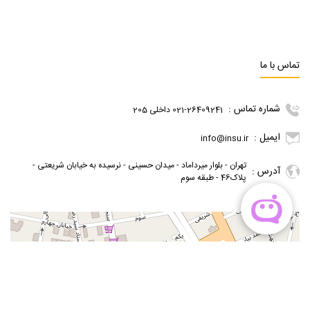
تماس با ما
شماره تماس :
021-26409241 داخلی 205
ایمیل :
info@insu.ir
تهران - بلوار میرداماد - میدان حسینی - نرسیده به خیابان شریعتی -
آدرس :
پلاک46 - طبقه سوم
گوگل مپ