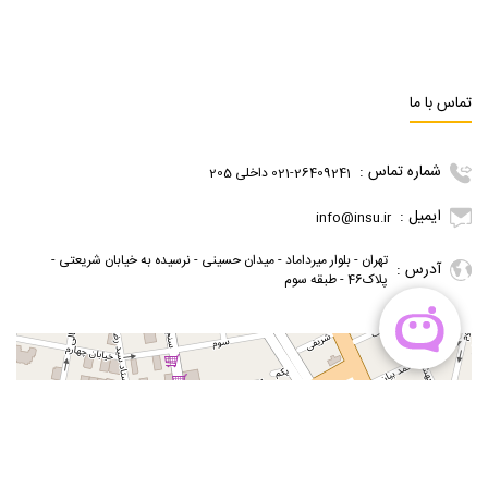
تماس با ما
شماره تماس :
021-26409241 داخلی 205
ایمیل :
info@insu.ir
تهران - بلوار میرداماد - میدان حسینی - نرسیده به خیابان شریعتی -
آدرس :
پلاک46 - طبقه سوم
گوگل مپ