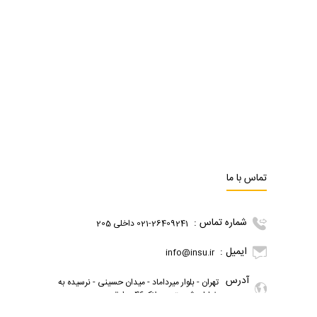
تماس با ما
شماره تماس :
021-26409241 داخلی 205
ایمیل :
info@insu.ir
آدرس
تهران - بلوار میرداماد - میدان حسینی - نرسیده به
:
خیابان شریعتی - پلاک46 - طبقه سوم