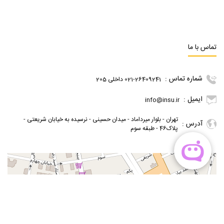
تماس با ما
شماره تماس :
021-26409241 داخلی 205
ایمیل :
info@insu.ir
تهران - بلوار میرداماد - میدان حسینی - نرسیده به خیابان شریعتی -
آدرس :
پلاک46 - طبقه سوم
گوگل مپ