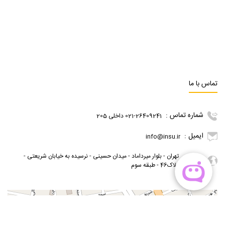
تماس با ما
شماره تماس :
021-26409241 داخلی 205
ایمیل :
info@insu.ir
تهران - بلوار میرداماد - میدان حسینی - نرسیده به خیابان شریعتی -
آدرس :
پلاک46 - طبقه سوم
گوگل مپ