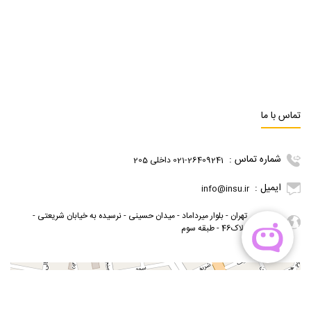
تماس با ما
شماره تماس :
021-26409241 داخلی 205
ایمیل :
info@insu.ir
تهران - بلوار میرداماد - میدان حسینی - نرسیده به خیابان شریعتی -
آدرس :
پلاک46 - طبقه سوم
گوگل مپ